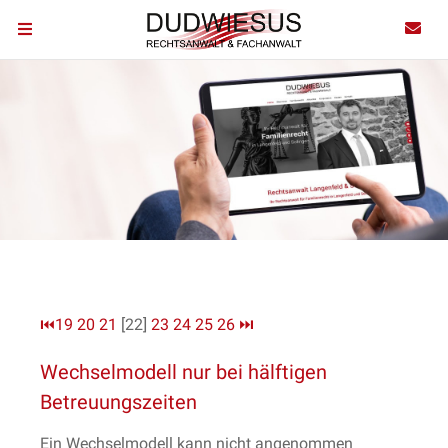
⏮
19
20
21
[22]
23
24
25
26
⏭
Wechselmodell nur bei hälftigen
Betreuungszeiten
Ein Wechselmodell kann nicht angenommen